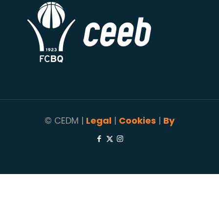
© CEDM |
Legal
|
Cookies
|
By