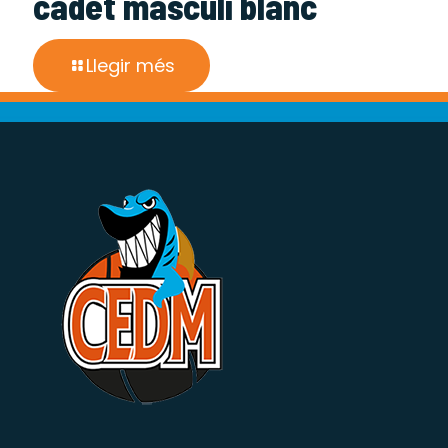
cadet masculí blanc
Llegir més