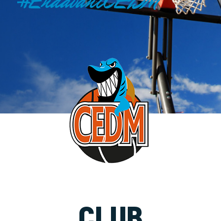
#EndavantCEDM
CLUB