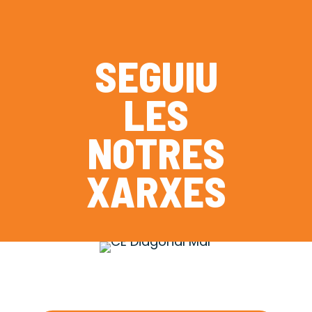
SEGUIU
LES
NOTRES
XARXES