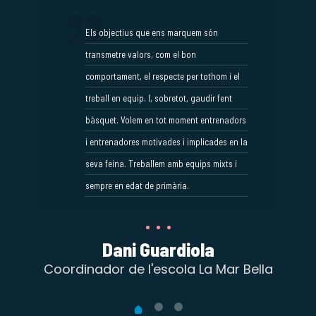
Els objectius que ens marquem són
transmetre valors, com el bon
comportament, el respecte per tothom i el
treball en equip. I, sobretot, gaudir fent
bàsquet. Volem en tot moment entrenadors
i entrenadores motivades i implicades en la
seva feina. Treballem amb equips mixts i
sempre en edat de primària.
Dani Guardiola
im
Coordinador de l'escola La Mar Bella
Coo